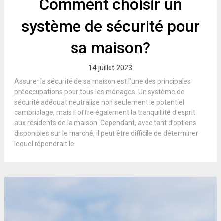
Comment choisir un
système de sécurité pour
sa maison?
14 juillet 2023
Assurer la sécurité de sa maison est l’une des principales
préoccupations pour tous les ménages. Un système de
sécurité adéquat neutralise non seulement le potentiel
cambriolage, mais il offre également la tranquillité d’esprit
aux résidents de la maison. Cependant, avec tant d’options
disponibles sur le marché, il peut être difficile de déterminer
lequel répondrait le