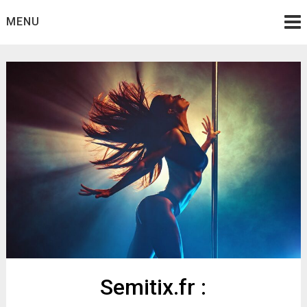
Skip
MENU
to
content
Semitix.fr :