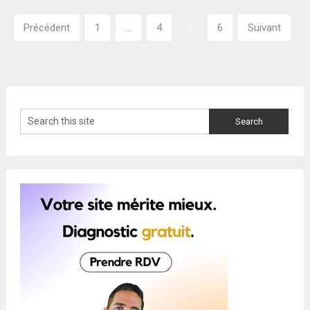
Pagination
Précédent
1
…
4
5
6
Suivant
des
publications