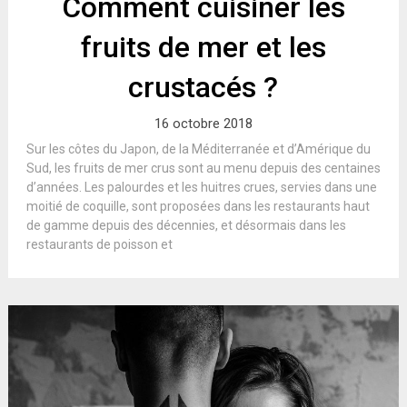
Comment cuisiner les
fruits de mer et les
crustacés ?
16 octobre 2018
Sur les côtes du Japon, de la Méditerranée et d’Amérique du
Sud, les fruits de mer crus sont au menu depuis des centaines
d’années. Les palourdes et les huitres crues, servies dans une
moitié de coquille, sont proposées dans les restaurants haut
de gamme depuis des décennies, et désormais dans les
restaurants de poisson et