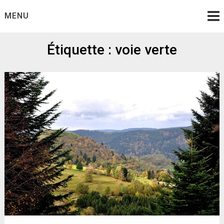
Skip
MENU
to
content
Étiquette :
voie verte