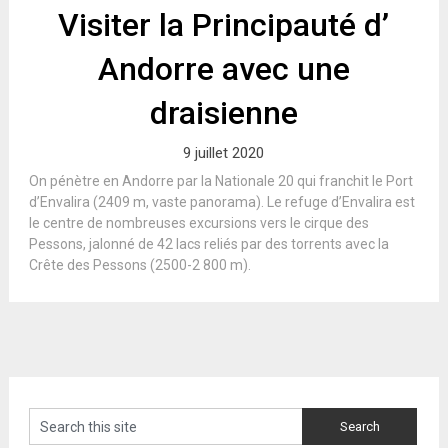
Visiter la Principauté d’
Andorre avec une
draisienne
9 juillet 2020
On pénètre en Andorre par la Nationale 20 qui franchit le Port
d’Envalira (2409 m, vaste panorama). Le refuge d’Envalira est
le centre de nombreuses excursions vers le cirque des
Pessons, jalonné de 42 lacs reliés par des torrents avec la
Crête des Pessons (2500-2 800 m).