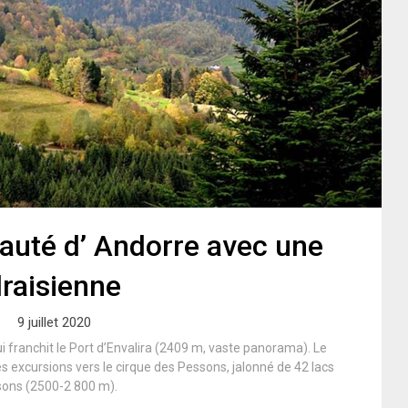
ipauté d’ Andorre avec une
raisienne
9 juillet 2020
i franchit le Port d’Envalira (2409 m, vaste panorama). Le
s excursions vers le cirque des Pessons, jalonné de 42 lacs
ssons (2500-2 800 m).