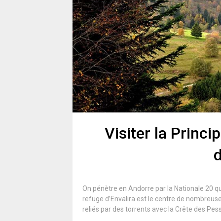
Visiter la Princ
d
On pénètre en Andorre par la Nationale 20 qu
refuge d’Envalira est le centre de nombreuse
reliés par des torrents avec la Crête des Pe