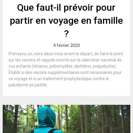
Que faut-il prévoir pour
partir en voyage en famille
?
4 février 2020
Prévoyez un, voire deux mois avant le départ, de faire le point
sur les vaccins et rappels inscrits sur le calendrier vaccinal de
vos enfants (tétanos, poliomyélite, diphtérie, coqueluche).
Établir si des vaccins supplémentaires sont nécessaires pour
ce voyage et si un traitement prophylactique contre le
paludisme se justifie.