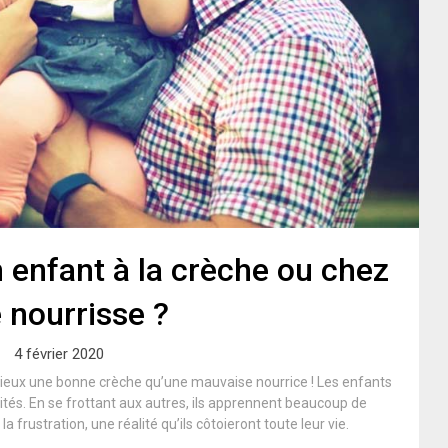
 enfant à la crèche ou chez
 nourrisse ?
4 février 2020
 mieux une bonne crèche qu’une mauvaise nourrice ! Les enfants
tés. En se frottant aux autres, ils apprennent beaucoup de
la frustration, une réalité qu’ils côtoieront toute leur vie.