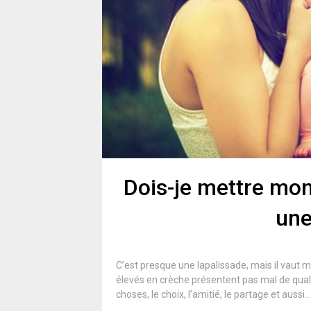
Dois-je mettre mon
une
C’est presque une lapalissade, mais il vaut
élevés en crèche présentent pas mal de quali
choses, le choix, l’amitié, le partage et aussi… 