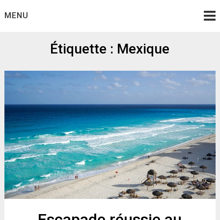
Skip
MENU
to
content
Étiquette :
Mexique
Escapade réussie au