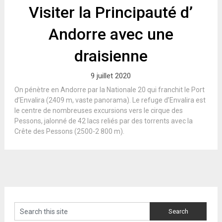
Visiter la Principauté d’
Andorre avec une
draisienne
9 juillet 2020
On pénètre en Andorre par la Nationale 20 qui franchit le Port
d’Envalira (2409 m, vaste panorama). Le refuge d’Envalira est
le centre de nombreuses excursions vers le cirque des
Pessons, jalonné de 42 lacs reliés par des torrents avec la
Crête des Pessons (2500-2 800 m).