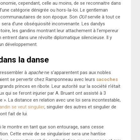
onomie, cependant, celle au moins, de se reconnaitre dans
’une catégorie dénigrée ou hors-la-loi. Le gentleman
aux communautaires de son époque. Son
OUI
servile à tout ce
rang sera d’une obséquiosité inconvenante. Les dandys
oire, les gandins montrant leur attachement à l’empereur
entrent dans une révolte diplomatique silencieuse. Il y
’un développement.
dans la danse
 ressembler à
apache
ne s’apparentent pas aux nobles
taient se pervertir chez Ramponneau avec leurs
sacoches
rands princes en ribote. Leur autorité sur la société n’était
 qui se feront injurier par A. Bruant ont assisté à 3
ale ». La distance en relation avec une loi sera incontestable,
andin se veut singulier
, singulier des autres et singulier de
t fait de lui.
 qui le montre en tant que son entourage, sans cesse
on. Cette envie de se singulariser sera une hantise