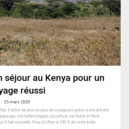
n séjour au Kenya pour un
yage réussi
25 mars 2020
i. Il attire de plus en plus de voyageurs grâce à ses attraits
aysage, ses belles plages, sa culture, sa faune et flore.
 à fait conseillé. Pour profiter à 100 % de cette belle