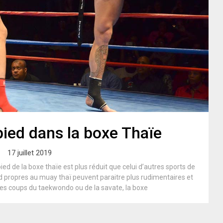
ied dans la boxe Thaïe
17 juillet 2019
ied de la boxe thaïe est plus réduit que celui d’autres sports de
d propres au muay thaï peuvent paraitre plus rudimentaires et
es coups du taekwondo ou de la savate, la boxe