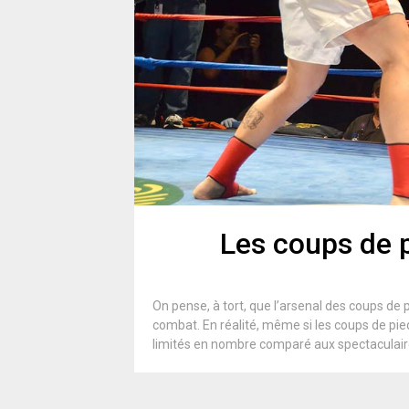
Les coups de p
On pense, à tort, que l’arsenal des coups de p
combat. En réalité, même si les coups de pie
limités en nombre comparé aux spectaculair