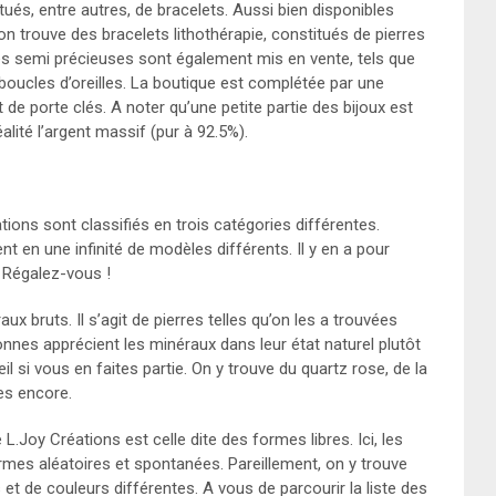
tués, entre autres, de bracelets. Aussi bien disponibles
trouve des bracelets lithothérapie, constitués de pierres
res semi précieuses sont également mis en vente, tels que
boucles d’oreilles. La boutique est complétée par une
e porte clés. A noter qu’une petite partie des bijoux est
alité l’argent massif (pur à 92.5%).
ions sont classifiés en trois catégories différentes.
ent en une infinité de modèles différents. Il y en a pour
. Régalez-vous !
raux bruts. Il s’agit de pierres telles qu’on les a trouvées
nnes apprécient les minéraux dans leur état naturel plutôt
l si vous en faites partie. On y trouve du quartz rose, de la
es encore.
e L.Joy Créations est celle dite des formes libres. Ici, les
ormes aléatoires et spontanées. Pareillement, on y trouve
et de couleurs différentes. A vous de parcourir la liste des