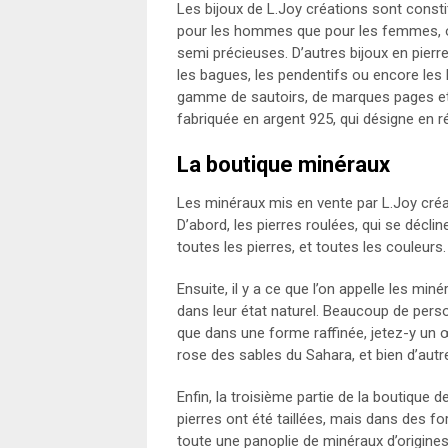
Les bijoux de L.Joy créations sont consti
pour les hommes que pour les femmes, on 
semi précieuses. D’autres bijoux en pier
les bagues, les pendentifs ou encore les 
gamme de sautoirs, de marques pages et d
fabriquée en argent 925, qui désigne en ré
La boutique minéraux
Les minéraux mis en vente par L.Joy créat
D’abord, les pierres roulées, qui se déclin
toutes les pierres, et toutes les couleurs
Ensuite, il y a ce que l’on appelle les miné
dans leur état naturel. Beaucoup de perso
que dans une forme raffinée, jetez-y un œi
rose des sables du Sahara, et bien d’autr
Enfin, la troisième partie de la boutique d
pierres ont été taillées, mais dans des f
toute une panoplie de minéraux d’origines 